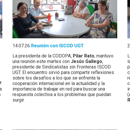
14.07.26
Reunión con ISCOD UGT
2
La presidenta de la CODOPA,
Pilar Rato
, mantuvo
L
una reunión este martes con
Jesús Gallego
,
l
presidente de Sindicalistas sin Fronteras ISCOD
p
UGT. El encuentro sirvió para compartir reflexiones
c
sobre los desafíos a los que se enfrenta la
r
7
:
cooperación internacional en la actualidad y la
c
a
importancia de trabajar en red para buscar una
i
a
respuesta colectiva a los problemas que puedan
(
surgir.