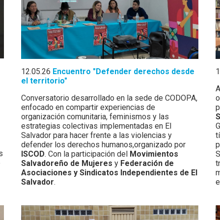
1
12.05.26
Encuentro "Defender derechos desde
el territorio"
A
o
Conversatorio desarrollado en la sede de CODOPA,
p
enfocado en compartir experiencias de
S
organización comunitaria, feminismos y las
G
estrategias colectivas implementadas en El
t
Salvador para hacer frente a las violencias y
p
defender los derechos humanos,organizado por
s
S
ISCOD
. Con la participación del
Movimientos
e
t
Salvadoreño de Mujeres
y
Federación de
m
Asociaciones y Sindicatos Independientes de El
e
Salvador
.