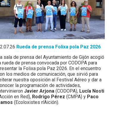
2.07.26
Rueda de prensa Folixa pola Paz 2026
a sala de prensa del Ayuntamiento de Gijón acogió
a rueda de prensa convocada por CODOPA para
resentar la Folixa pola Paz 2026. En el encuentro
on los medios de comunicación, que sirvió para
eiterar nuestra oposición al Festival Aéreo y dar a
onocer la programación de actividades,
ntervinieron
Javier Arjona
(CODOPA),
Lucía Nosti
Acción en Red),
Rodrigo Pérez
(CMPA) y
Paco
Ramos
(Ecoloxistes n'Aición).