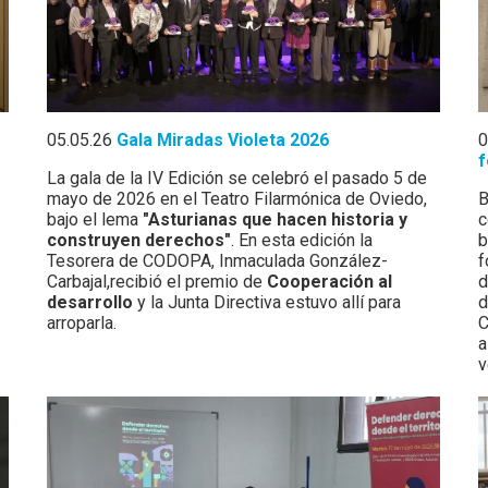
05.05.26
Gala Miradas Violeta 2026
0
f
La gala de la IV Edición se celebró el pasado 5 de
mayo de 2026 en el Teatro Filarmónica de Oviedo,
B
bajo el lema
"Asturianas que hacen historia y
c
construyen derechos"
. En esta edición la
b
Tesorera de CODOPA, Inmaculada González-
f
Carbajal,recibió el premio de
Cooperación al
d
desarrollo
y la Junta Directiva estuvo allí para
d
arroparla.
C
a
v