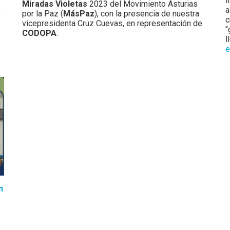
I
Miradas Violetas
2023 del Movimiento Asturias
a
e
por la Paz (
MásPaz
), con la presencia de nuestra
c
vicepresidenta Cruz Cuevas, en representación de
"
CODOPA
.
l
e
n