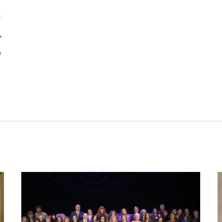
a
,
ó