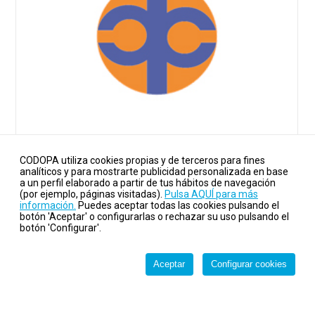
INSTITUTO DE ESTUDIOS PARA LA PAZ Y LA
COOPERACION
CODOPA utiliza cookies propias y de terceros para fines
analíticos y para mostrarte publicidad personalizada en base
a un perfil elaborado a partir de tus hábitos de navegación
Web:
https://universidadabierta.org
(por ejemplo, páginas visitadas).
Pulsa AQUÍ para más
Dirección:
C/ Río Nora 2, Bajo 2 - 33010 Oviedo
información.
Puedes aceptar todas las cookies pulsando el
Teléfono:
+34 985 088 809 / 622 005 270
botón 'Aceptar' o configurarlas o rechazar su uso pulsando el
botón 'Configurar'.
Email:
instituto@universidadabierta.org
Redes:
Aceptar
Configurar cookies