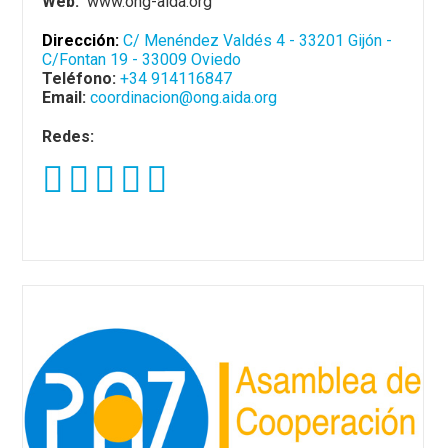
Web:
www.ong-aida.org
Dirección:
C/ Menéndez Valdés 4 - 33201 Gijón -
C/Fontan 19 - 33009 Oviedo
Teléfono:
+34 914116847
Email:
coordinacion@ong.aida.org
Redes: