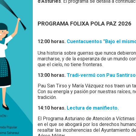
d'Asturies
. El programa se detalla a continuac
PROGRAMA FOLIXA POLA PAZ 2026
12:00 horas.
Cuentacuentos "Bajo el mismo 
Una historia sobre guerras que nunca debiero
marcharse, y de la esperanza de un mundo comp
que el cielo, no tiene fronteras.
13:00 horas.
Tradi-vermú con Pau Santirso
Pau San Tirso y María Vázquez nos traen un talle
Con su energía y pasión por nuestras raíces, no
tradición.
14:10 horas.
Lectura de manifiesto.
El Programa Asturiano de Atención a Víctimas d
en el que se abogará por los derechos humano
resaltar las incoherencias del Ayuntamiento de
Aéreo Militar.