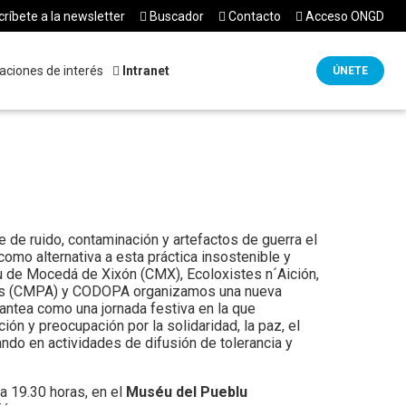
ríbete a la newsletter
Buscador
Contacto
Acceso ONGD
aciones de interés
Intranet
ÚNETE
e de ruido, contaminación y artefactos de guerra el
como alternativa a esta práctica insostenible y
yu de Mocedá de Xixón (CMX), Ecoloxistes n´Aición,
ies (CMPA) y CODOPA organizamos una nueva
plantea como una jornada festiva en la que
ón y preocupación por la solidaridad, la paz, el
ando en actividades de difusión de tolerancia y
 a 19.30 horas, en el
Muséu del Pueblu