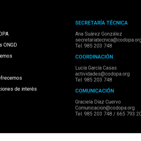
SECRETARÍA TÉCNICA
OPA
Ana Suárez González
secretariatecnica@codopa.or
as ONGD
Tel. 985 203 748
cemos
COORDINACIÓN
s
Lucía García Casas
actividades@codopa.org
ofrecemos
Tel. 985 203 748
ciones de interés
COMUNICACIÓN
Graciela Díaz Cuervo
Comunicacion@codopa.org
Tel. 985 203 748 / 665 793 2