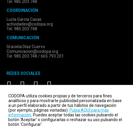
Tel. 985 203 748
COORDINACIÓN
Lucía García Casas
actividades@codopa.org
Tel. 985 203 748
COMUNICACIÓN
Graciela Díaz Cuervo
Comunicacion@codopa.org
Tel. 985 203 748 / 665 793 201
REDES SOCIALES
CODOPA utiliza cookies propias y de terceros para fines
analíticos y para mostrarte publicidad personalizada en base
a un perfil elaborado a partir de tus hábitos de navegación
(por ejemplo, páginas visitadas).
Pulsa AQUÍ para más
información.
Puedes aceptar todas las cookies pulsando el
botón 'Aceptar' o configurarlas o rechazar su uso pulsando el
botón 'Configurar'.
Codopa.org © 2026 - Todos los derechos reservados