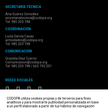
SECRETARÍA TÉCNICA
Ana Suárez González
secretariatecnica@codopa.org
Tel. 985 203 748
COORDINACIÓN
Lucía García Casas
actividades@codopa.org
Tel. 985 203 748
COMUNICACIÓN
Graciela Díaz Cuervo
Comunicacion@codopa.org
Tel. 985 203 748 / 665 793 201
REDES SOCIALES
CODOPA utiliza cookies propias y de terceros para fines
analíticos y para mostrarte publicidad personalizada en base
a un perfil elaborado a partir de tus hábitos de navegación