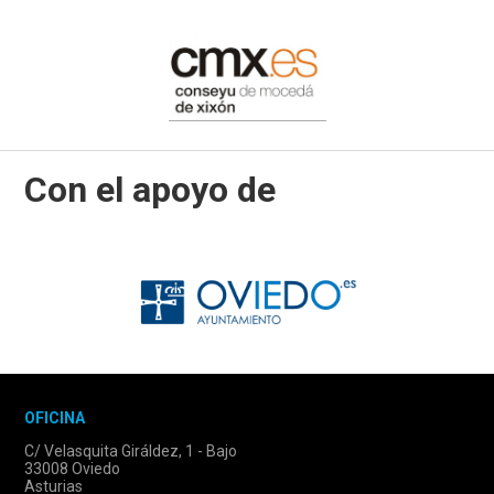
Con el apoyo de
OFICINA
C/ Velasquita Giráldez, 1 - Bajo
33008 Oviedo
Asturias