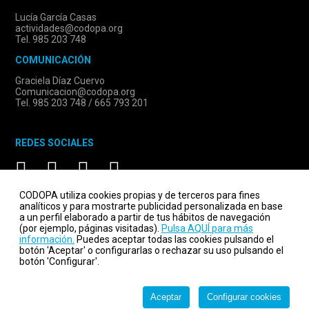
Lucía García Casas
actividades@codopa.org
Tel. 985 203 748
COMUNICACIÓN
Graciela Díaz Cuervo
Comunicacion@codopa.org
Tel. 985 203 748 / 665 793 201
REDES SOCIALES
CODOPA utiliza cookies propias y de terceros para fines
analíticos y para mostrarte publicidad personalizada en base
a un perfil elaborado a partir de tus hábitos de navegación
(por ejemplo, páginas visitadas).
Pulsa AQUÍ para más
información.
Puedes aceptar todas las cookies pulsando el
botón 'Aceptar' o configurarlas o rechazar su uso pulsando el
botón 'Configurar'.
Codopa.org © 2026 - Todos los derechos reservados
Aceptar
Configurar cookies
Aviso legal
Política de privacidad
Política de cookies